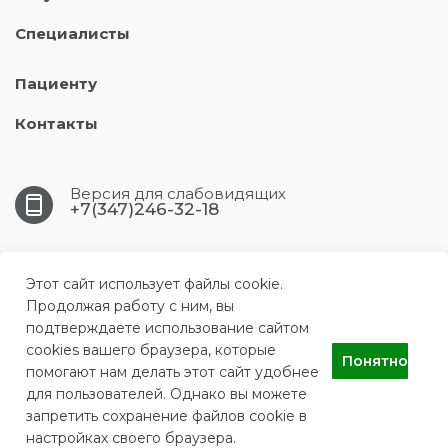
Специалисты
Пациенту
Контакты
Версия для слабовидящих
+7(347)246-32-18
450005, Республика Башкортостан, г.Уфа, ул. 50-
летия Октября, д. 16/1
Этот сайт использует файлы cookie.
Продолжая работу с ним, вы
подтверждаете использование сайтом
UFA.DSP3@doctorrb.ru
cookies вашего браузера, которые
Понятно
помогают нам делать этот сайт удобнее
для пользователей. Однако вы можете
ГАУЗ РБ Детская стоматологическая поликлиника № 3 г.Уфа
запретить сохранение файлов cookie в
настройках своего браузера.