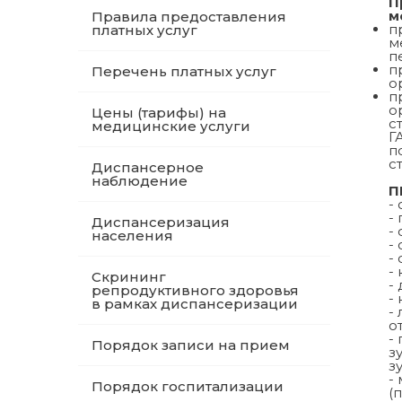
П
м
Правила предоставления
п
платных услуг
м
п
п
Перечень платных услуг
о
п
о
Цены (тарифы) на
с
медицинские услуги
Г
п
с
Диспансерное
наблюдение
П
-
-
Диспансеризация
-
населения
-
-
-
Скрининг
-
репродуктивного здоровья
-
в рамках диспансеризации
-
о
-
Порядок записи на прием
з
з
-
Порядок госпитализации
(