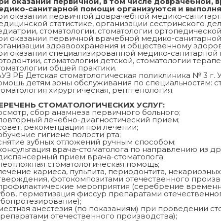
ри оказании первичной, в том числе доврачебной, 
едико-санитарной помощи организуются и выполня
ри оказании первичной доврачебной медико-санитарн
едицинской статистике, организации сестринского дел
едиатрии, стоматологии, стоматологии ортопедическо
ри оказании первичной врачебной медико-санитарной 
рганизации здравоохранения и общественному здоро
ри оказании специализированной медико-санитарной 
ртодонтии, стоматологии детской, стоматологии терапе
томатологии общей практики.
АУЗ РБ Детская стоматологическая поликлиника № 3 г.
омощь детям зоны обслуживания по специальностям: ст
томатология хирургическая, рентгенология.
ЕРЕЧЕНЬ СТОМАТОЛОГИЧЕСКИХ УСЛУГ:
 осмотр, сбор анамнеза первичного больного;
 повторный лечебно-диагностический прием;
 совет, рекомендации при лечении;
 обучение гигиене полости рта;
 снятие зубных отложений ручным способом;
 консультация врача-стоматолога по направлению из др
 диспансерный прием врача-стоматолога;
 неотложная стоматологическая помощь;
 лечение кариеса, пульпита, периодонтита, некариозн
тверждения, фотокомпозитами отечественного произво
 профилактические мероприятия (серебрение временн
убов, герметизация фиссур препаратами отечественно
убопротезирование);
 местная анестезия (по показаниям) при проведении с
препаратами отечественного производства);