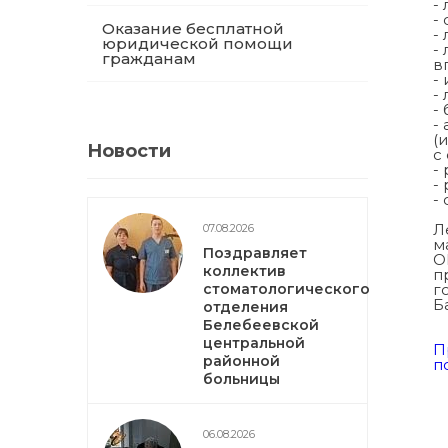
-
-
Оказание бесплатной
-
юридической помощи
-
гражданам
в
-
-
-
-
(
Новости
с
-
-
-
Л
07.08.2026
м
Поздравляет
О
коллектив
п
стоматологического
г
Б
отделения
Белебеевской
центральной
П
районной
п
больницы
06.08.2026