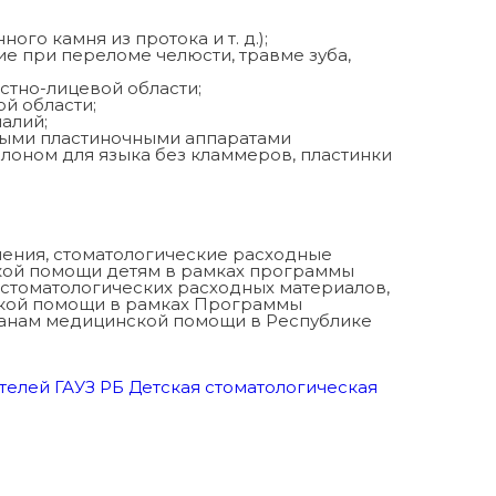
го камня из протока и т. д.);
е при переломе челюсти, травме зуба,
стно-лицевой области;
й области;
алий;
ными пластиночными аппаратами
слоном для языка без кламмеров, пластинки
чения, стоматологические расходные
кой помощи детям в рамках программы
стоматологических расходных материалов,
ской помощи в рамках Программы
данам медицинской помощи в Республике
телей ГАУЗ РБ Детская стоматологическая