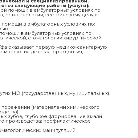
врачебной и специализированной,
ются следующие работы (услуги):
ой помощи в амбулаторных условиях по:
а, рентгенологии, сестринскому делу в
й
помощи в амбулаторных условиях по:
вью
помощи в амбулаторных условиях по:
втической, стоматологии хирургической;
 Уфа оказывает первую медико-санитарную
оматология детская, ортодонтия,
угих МО (государственных, муниципальных);
ых поражений (материалами химического
дства);
ых зубов, глубокое фторирование эмали
го производства; профилактическое
томатологических манипуляций