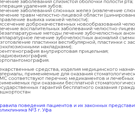
 лечение заболеваний слизистой оболочки полости рта;
 операция удаления зубов;
 лечение заболеваний слюнных желез (извлечение слюнно
 лечение травм челюстно-лицевой области (шинировани
правление вывиха нижней челюсти);
 иссечение доброкачественных новообразований челю
 лечение воспалительных заболеваний челюстно-лицево
 безаппаратурные методы лечение зубочелюстных аном
 аппаратурное лечение зубочелюстных аномалий съем
изготовление пластинки вестибулярной, пластинки с за
 окклюзионными накладками);
 рентгенография внутриротовая прицельная;
 радиовизиография;
 ортопантомография.
екарственные средства, изделия медицинского назна
атериалы, применяемые для оказания стоматологичес
МС соответствуют перечню медикаментов и лечебных 
рименяемых при оказании бесплатной стоматологиче
осударственных гарантий бесплатного оказания граж
ашкортостан
равила поведения пациентов и их законных представи
оликлиника №3 г. Уфа