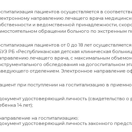
оспитализация пациентов осуществляется в соответст
лектронному направлению лечащего врача медицинск
обственности и ведомственной принадлежности, скор
амостоятельном обращении больного по экстренным п
оспитализация пациентов от 0 до 18 лет осуществляетс
БУЗ РБ «Республиканская детская клиническая больница» 
аправлению лечащего врача, с максимальным объемом
нструментального обследования на догоспитальном эта
аведующего отделением. Электронное направление о
ациент при поступлении на госпитализацию в приемно
 документ удостоверяющий личность (свидетельство о
ебенка 14 лет);
 направление на госпитализацию;
 документ удостоверяющий личность законного предста