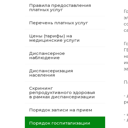
Правила предоставления
платных услуг
Г
э
Перечень платных услуг
с
с
Цены (тарифы) на
медицинские услуги
Г
Г
Диспансерное
н
наблюдение
и
з
Диспансеризация
населения
П
Скрининг
репродуктивного здоровья
-
в рамках диспансеризации
р
Порядок записи на прием
-
-
Порядок госпитализации