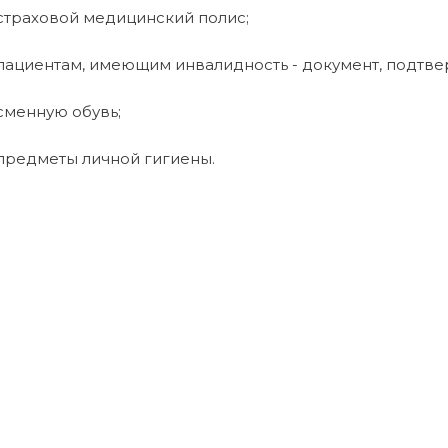
 страховой медицинский полис;
 пациентам, имеющим инвалидность -
документ, подтв
 сменную обувь;
 предметы личной гигиены.