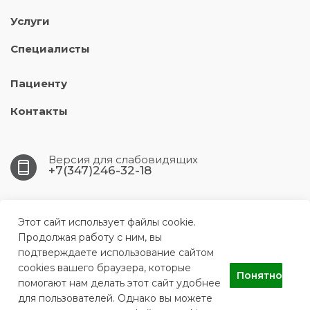
Услуги
Специалисты
Пациенту
Контакты
Версия для слабовидящих
+7(347)246-32-18
450005, Республика Башкортостан, г.Уфа, ул. 50-
летия Октября, д. 16/1
Этот сайт использует файлы cookie.
Продолжая работу с ним, вы
подтверждаете использование сайтом
UFA.DSP3@doctorrb.ru
cookies вашего браузера, которые
Понятно
помогают нам делать этот сайт удобнее
для пользователей. Однако вы можете