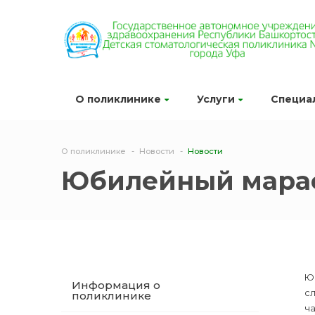
О поликлинике
Услуги
Специа
О поликлинике
Новости
Новости
Юбилейный мара
Юб
Информация о
с
поликлинике
ч