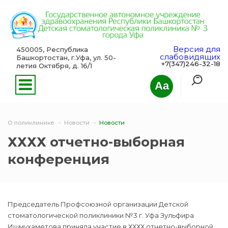
Версия для
450005, Республика
слабовидящих
Башкортостан, г.Уфа, ул. 50-
+7(347)246-32-18
летия Октября, д. 16/1
Aa
О поликлинике
Новости
Новости
ХХХХ отчетно-выборная
конференция
Председатель Профсоюзной организации Детской
стоматологической поликлиники №3 г. Уфа Зульфира
Ишмухаметова приняла участие в ХХХХ отчетно-выборной