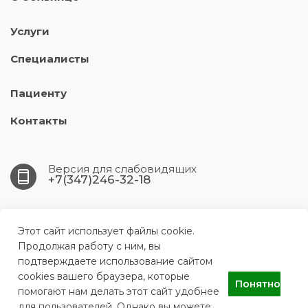
Услуги
Специалисты
Пациенту
Контакты
Версия для слабовидящих
+7(347)246-32-18
450005, Республика Башкортостан, г.Уфа, ул. 50-
летия Октября, д. 16/1
Этот сайт использует файлы cookie.
Продолжая работу с ним, вы
подтверждаете использование сайтом
UFA.DSP3@doctorrb.ru
cookies вашего браузера, которые
Понятно
помогают нам делать этот сайт удобнее
для пользователей. Однако вы можете