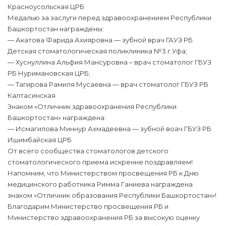
Красноусольская ЦРБ
Медалью за заслуги перед здравоохранением Республики
Башкортостан награждены:
— Акатова Фарида Ахияровна — зубной врач ГАУЗ РБ
Детская стоматологическая поликлиника №3 г.Уфа;
— ⁠Хуснуллина Альфия Мансуровна – врач стоматолог ГБУЗ
РБ Нуримановская ЦРБ;
— Тагирова Рамиля Мусаевна — врач стоматолог ГБУЗ РБ
Калтасинская
Знаком «Отличник здравоохранения Республики
Башкортостан» награждена:
— Исмагилова Миннур Ахмадеевна — зубной воач ГБУЗ РБ
Ишимбайская ЦРБ
От всего сообщества стоматологов детского
стоматологического приема искренне поздравляем!
Напомним, что Министерством просвещения РБ к Дню
медицинского работника Римма Ганиева награждена
знаком «Отличник образования Республики Башкортостан»!
Благодарим Министерство просвещения РБ и
Министерство здравоохранения РБ за высокую оценку