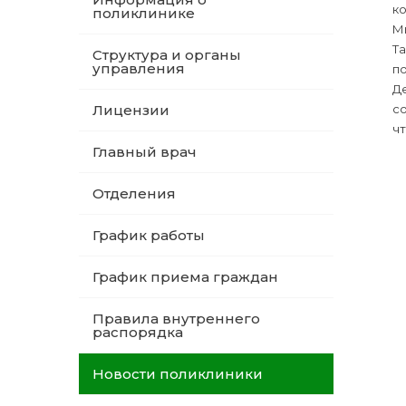
к
поликлинике
Мы
Та
Структура и органы
управления
по
Де
Лицензии
с
чт
Главный врач
Отделения
График работы
График приема граждан
Правила внутреннего
распорядка
Новости поликлиники