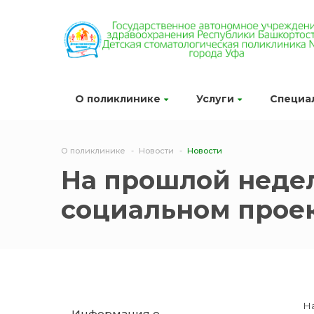
О поликлинике
Услуги
Специа
О поликлинике
Новости
Новости
На прошлой неде
социальном проек
Н
Информация о