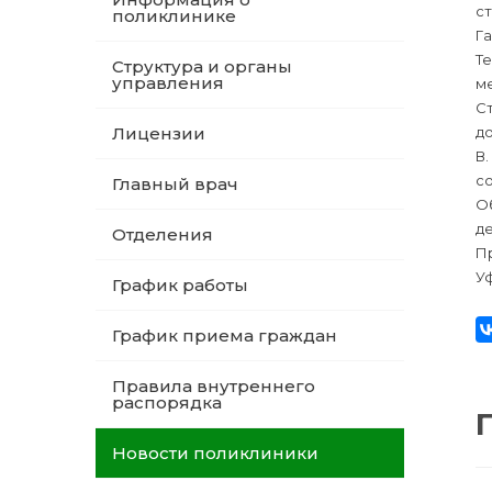
с
поликлинике
Га
Т
Структура и органы
управления
м
С
Лицензии
до
В
со
Главный врач
О
де
Отделения
П
Уф
График работы
График приема граждан
Правила внутреннего
распорядка
Новости поликлиники