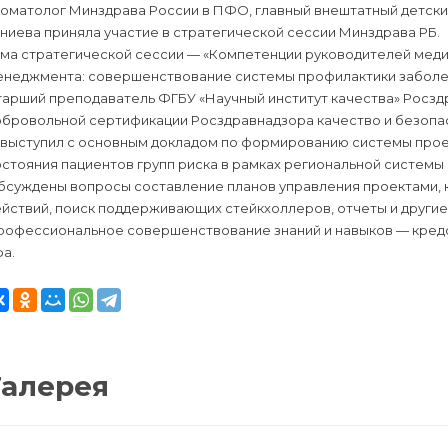
томатолог Минздрава России в ПФО, главный внештатный детски
ниева приняла участие в стратегической сессии Минздрава РБ.
ема стратегической сессии — «Компетенции руководителей меди
енеджмента: совершенствование системы профилактики заболе
тарший преподаватель ФГБУ «Научный институт качества» Росзд
бровольной сертификации Росздравнадзора качество и безопасн
. выступил с основным докладом по формированию системы прое
стояния пациентов групп риска в рамках региональной системы
бсуждены вопросы составление планов управления проектами,
йствий, поиск поддерживающих стейкхоллеров, отчеты и другие
рофессиональное совершенствование знаний и навыков — кредо
а.
Галерея